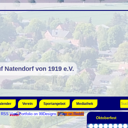
f Natendorf von 1919 e.V.
alender
Verein
Sportangebot
Mediathek
o RSS
View Portfolio on 99Designs
Share on Reddit
Oktoberfest